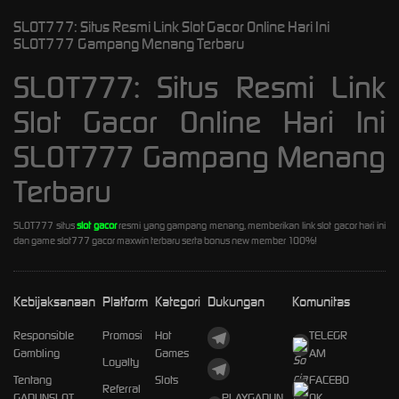
SLOT777: Situs Resmi Link Slot Gacor Online Hari Ini
SLOT777 Gampang Menang Terbaru
SLOT777: Situs Resmi Link
Slot Gacor Online Hari Ini
SLOT777 Gampang Menang
Terbaru
SLOT777 situs
slot gacor
resmi yang gampang menang, memberikan link slot gacor hari ini
dan game slot777 gacor maxwin terbaru serta bonus new member 100%!
Kebijaksanaan
Platform
Kategori
Dukungan
Komunitas
Responsible
Promosi
Hot
TELEGR
Gambling
Games
AM
Loyalty
Tentang
Slots
FACEBO
Referral
GADUNSLOT
PLAYGADUN
OK