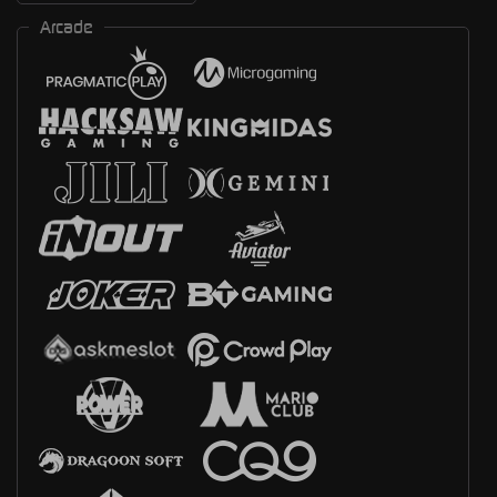
Arcade