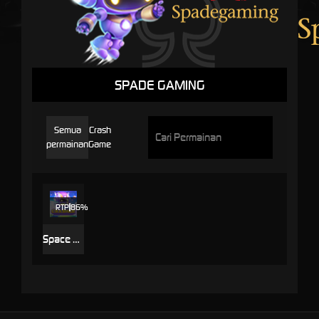
SPADE GAMING
Semua
Crash
permainan
Game
RTP
86%
Space Crasher