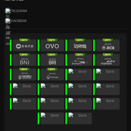
TELEGRAM
FACEBOOK