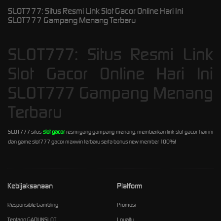
SLOT777: Situs Resmi Link Slot Gacor Online Hari Ini
SLOT777 Gampang Menang Terbaru
SLOT777: Situs Resmi Link
Slot Gacor Online Hari Ini
SLOT777 Gampang Menang
Terbaru
SLOT777 situs
slot gacor
resmi yang gampang menang, memberikan link slot gacor hari ini
dan game slot777 gacor maxwin terbaru serta bonus new member 100%!
Kebijaksanaan
Platform
Responsible Gambling
Promosi
Tentang GADUNSLOT
Loyalty